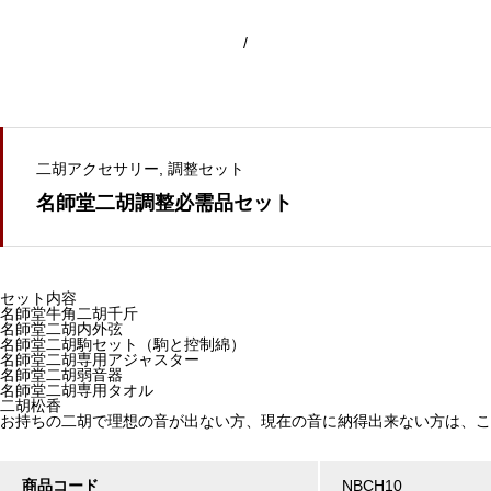
/
二胡アクセサリー
調整セット
名師堂二胡調整必需品セット
セット内容
名師堂牛角二胡千斤
名師堂二胡内外弦
名師堂二胡駒セット（駒と控制綿）
名師堂二胡専用アジャスター
名師堂二胡弱音器
名師堂二胡専用タオル
二胡松香
お持ちの二胡で理想の音が出ない方、現在の音に納得出来ない方は、こ
商品コード
NBCH10