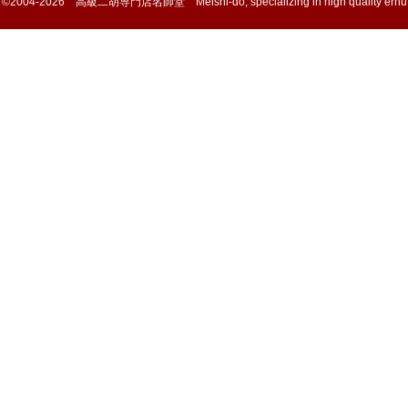
©2004-2026 高級二胡専門店名師堂 Meishi-do, specializing in high quality erhu