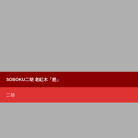
SOBOKU二胡 老紅木「悠」
二胡