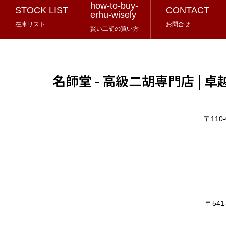
how-to-buy-
STOCK LIST
CONTACT
erhu-wisely
在庫リスト
お問合せ
賢い二胡の買い方
名師堂 - 高級二胡専門店 |
〒11
〒54