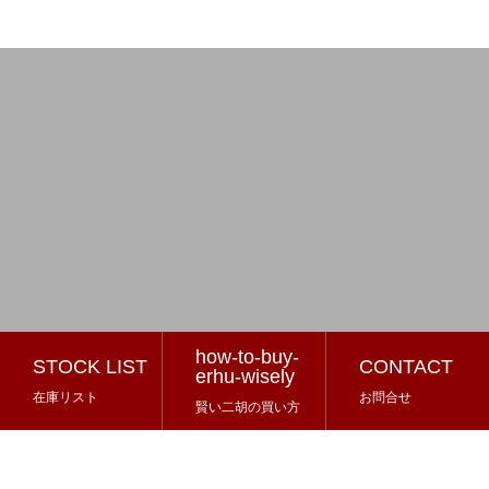
how-to-buy-
STOCK LIST
CONTACT
erhu-wisely
在庫リスト
お問合せ
賢い二胡の買い方