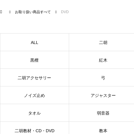
お取り扱い商品すべて
DVD
ALL
二胡
黒檀
紅木
二胡アクセサリー
弓
ノイズ止め
アジャスター
タオル
弱音器
二胡教材・CD・DVD
教本