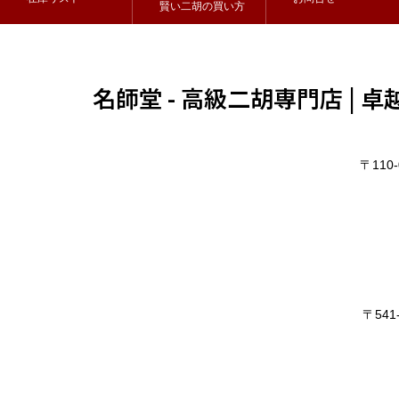
賢い二胡の買い方
名師堂 - 高級二胡専門店 |
〒11
〒54