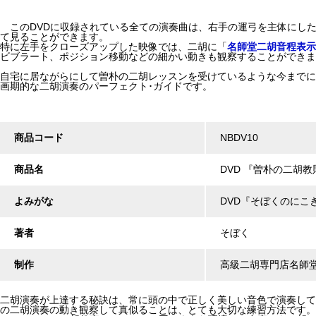
このDVDに収録されている全ての演奏曲は、右手の運弓を主体にし
て見ることができます。
特に左手をクローズアップした映像では、二胡に「
名師堂二胡音程表示
ビブラート、ポジション移動などの細かい動きも観察することができま
自宅に居ながらにして曽朴の二胡レッスンを受けているような今までに
画期的な二胡演奏のパーフェクト･ガイドです。
商品コード
NBDV10
商品名
DVD 『曽朴の二胡教
よみがな
DVD『そぼくのにこ
著者
そぼく
制作
高級二胡専門店名師
二胡演奏が上達する秘訣は、常に頭の中で正しく美しい音色で演奏して
の二胡演奏の動き観察して真似ることは、とても大切な練習方法です。