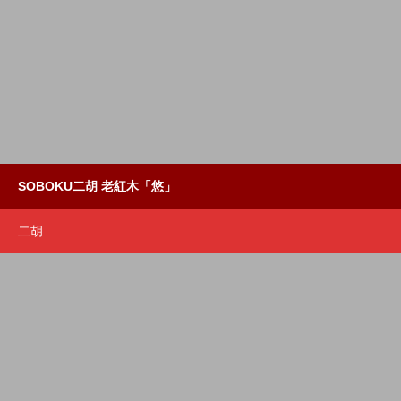
SOBOKU二胡 老紅木「悠」
二胡