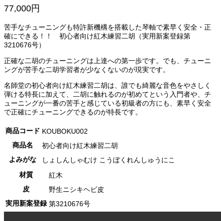
77,000円
苦手なチューニングも特許新機構を搭載した琴軸で素早く安全・正
確にできる！！ 初心者向け紅木練習二胡（実用新案登録第
3210676号）
正確な二胡のチューニングは上達への第一歩です。でも、チューニ
ングが苦手な二胡学習者が少なくないのが現実です。
名師堂の初心者向け紅木練習二胡は、誰でも綺麗な音色をやさしく
弾ける特長に加えて、二胡に触れるのが初めてという入門者や、チ
ューニングが一番の苦手と感じている初級者の方にも、素早く安全
で正確にチューニングできるのが特長です。
商品コード
KOUBOKU002
商品名
初心者向け紅木練習二胡
よみがな
しょしんしゃむけ こうぼくれんしゅうにこ
材質
紅木
皮
野生ニシキヘビ皮
実用新案登録
第3210676号