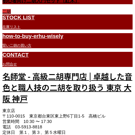
初心者向け二胡入門セット（紅木）
二胡
STOCK LIST
在庫リスト
how-to-buy-erhu-wisely
賢い二胡の買い方
CONTACT
お問合せ
名師堂 - 高級二胡専門店 | 卓越した音
色と職人技の二胡を取り扱う 東京 大
阪 神戸
東京店
〒110-0015 東京都台東区東上野6丁目1-5 高橋ビル
営業時間 10:30 〜 17:30
電話 03-5913-8818
定休日 第１、第３、第５水曜日