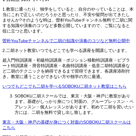
1.教室に通ったり、独学をしていると、自分のやっていることは、本
当にこれで正しいのだろうかと思ったり、不安や疑問が出てきたし
ませんか?そのような時は、曽朴YouTubeチャンネル無料で二胡に関
する知識や演奏のコツなど多数公開していますので、ご覧になると
役に立つと思います。
曽朴YouTubeチャンネルで二胡の知識や演奏のコツなど無料公開中
2.二胡ネット教室いつでもどこでも学べる講座を開講しています。
超入門特訓講座・初級特訓講座・ポジション移動特訓講座・ビブラ
ート特訓講座・滑音特訓講座・名曲特訓講座・低音二胡特訓講座な
ど二胡のテクニックを納得できるまで習得できます。各講座添削付
き。教室に通うことができない方や独学の方に最適。
いつでもどこでも二胡を学べる
SOBOKU二胡ネット教室はこちら
SOBOKU二胡スクールでは、東京・大阪・神戸に教室があり
ます。基礎がしっかり身につく対面の、グループレッスン・ペ
アレッスン・個人レッスンがあります。初めて二胡を習いたい
方には、二胡を無料で貸し出し致します。
東京・大阪・神戸の基礎が身につく対面のSOBOKU二胡スクールは
こちら