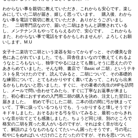
わからない事を親切に教えていただき、これからも安心です。楽し
みにしていた二胡が届き、嬉しく思っています。 購入後、わから
ない事を電話で親切に教えていただき、ありがとうございまし
た。 二胡専門店なので、届いた二胡はきちんと調整されている
し、メンテナンスもやってもらえるので、安心です。 これからも
また、わからない事で電話をするかもしれませんが、よろしくお願
いします。M.U
女子十二楽坊で二胡という楽器を知ってからずっと、その優美な音
色にあこがれていました。でも、田舎住まいなので教えてくれるよ
うなところもないし、独学でやるにはとても難しそうに思えたので
あきらめていました。そんな時、書店で「Basic of 二胡」というテキ
ストを見つけたのです。読んでみると、二胡について、その基礎的
な練習について、とてもわかりやすく書いてあって、これなら出来
るかもしれないと思いました。すぐに、その著者の先生のHPを訪問
し、メールで問い合わせてみたら、すぐに丁寧なお返事が来まし
た。初心者におすすめの入門用二胡の購入を決め、注文した翌日に
届きました。 初めて手にした二胡。二本の弦の間に弓が挟まって
いて、丁寧に扱っているつもりでも、うっかりすると壊しそうでド
キドキしました。おそるおそる弓を引いてみると、最初っからきれ
いな音が出てとても感激しました。ちょうど同じ頃、別のところで
格安の二胡を買った友人がいるのですが、それは全く音が出なく
て、解説のようなものもなくてたいへん困ったそうです。弓の毛に
松やにをぬればいいだけのことだったのですが、それを思いついた