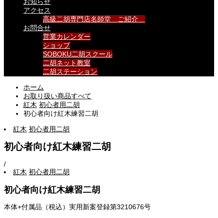
お知らせ
アクセス
高級二胡専門店名師堂 ご紹介
お問合せ
営業カレンダー
ショップ
SOBOKU二胡スクール
二胡ネット教室
二胡ステーション
ホーム
お取り扱い商品すべて
紅木
初心者用二胡
初心者向け紅木練習二胡
紅木
初心者用二胡
初心者向け紅木練習二胡
/
紅木
初心者用二胡
初心者向け紅木練習二胡
本体+付属品（税込）実用新案登録第3210676号