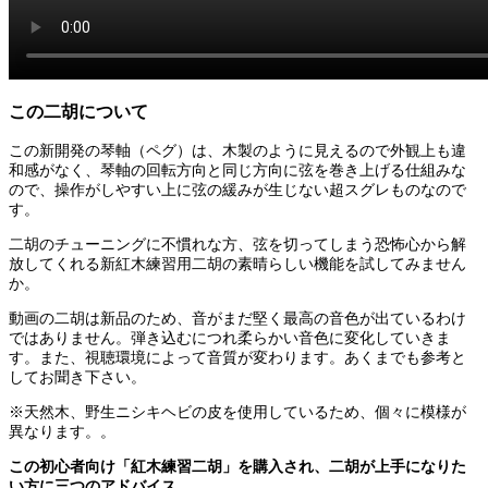
この二胡について
この新開発の琴軸（ペグ）は、木製のように見えるので外観上も違
和感がなく、琴軸の回転方向と同じ方向に弦を巻き上げる仕組みな
ので、操作がしやすい上に弦の緩みが生じない超スグレものなので
す。
二胡のチューニングに不慣れな方、弦を切ってしまう恐怖心から解
放してくれる新紅木練習用二胡の素晴らしい機能を試してみません
か。
動画の二胡は新品のため、音がまだ堅く最高の音色が出ているわけ
ではありません。弾き込むにつれ柔らかい音色に変化していきま
す。また、視聴環境によって音質が変わります。あくまでも参考と
してお聞き下さい。
※天然木、野生ニシキヘビの皮を使用しているため、個々に模様が
異なります。。
この初心者向け「紅木練習二胡」を購入され、二胡が上手になりた
い方に三つのアドバイス