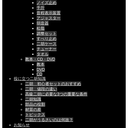
ノイズ止め
千斤
音程表示装置
アジャスター
弱音器
松脂
調整セット
すべり止め
二胡ケース
チューナー
タオル
教本・CD・DVD
教本
DVD
CD
役に立つ二胡知識
二胡 初心者セットのおすすめ
二胡 値段の違い
高級二胡に必要な3つの重要な条件
二胡知識
部品の役割
材質の差
トピックス
二胡がうるさいのは何故？
お知らせ