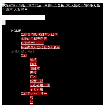
HOME
二胡専門店 名師堂とは？
本物の二胡専門店
名師堂ポリシー
特定商取引法に基づく表示
お取り扱い商品
二胡
紫檀
血檀
老紅木
黒檀
紅木
低音二胡
初心者用二胡
子ども用
二胡アクセサリー
弓
弦