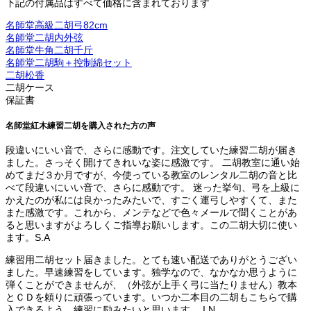
下記の付属品はすべて価格に含まれております
名師堂高級二胡弓82cm
名師堂二胡内外弦
名師堂牛角二胡千斤
名師堂二胡駒＋控制綿セット
二胡松香
二胡ケース
保証書
名師堂紅木練習二胡を購入された方の声
段違いにいい音で、さらに感動です。注文していた練習二胡が届き
ました。さっそく開けてきれいな姿に感激です。 二胡教室に通い始
めてまだ３か月ですが、今使っている教室のレンタル二胡の音と比
べて段違いにいい音で、さらに感動です。 迷った挙句、弓を上級に
かえたのが私には良かったみたいで、すごく運弓しやすくて、また
また感激です。これから、メンテなどで色々メールで聞くことがあ
ると思いますがよろしくご指導お願いします。この二胡大切に使い
ます。S.A
練習用二胡セット届きました。とても速い配送でありがとうござい
ました。早速練習をしています。独学なので、なかなか思うように
弾くことができませんが、（外弦が上手く弓に当たりません）教本
とＣＤを頼りに頑張っています。いつか二本目の二胡もこちらで購
入できるよう、練習に励みたいと思います。 I.N