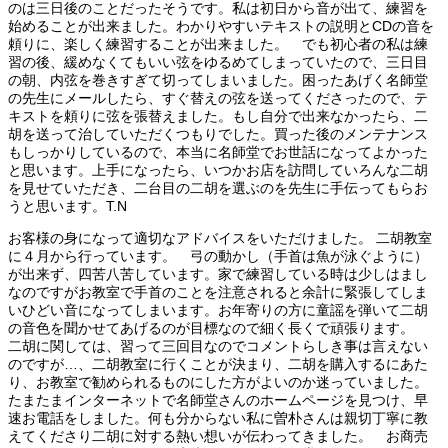
のは三日後のことだったそうです。私は初日から音が出て、練習を
始めることが出来ました。わかりやすいテキストの説明とCDの音を
頼りに、楽しく練習することが出来ました。 でも初心者の私は練
習の後、緩めなくてもいい弦をゆるめてしまっていたので、三日目
の朝、内弦を巻きすぎて切ってしまいました。困ったあげく名師堂
の先生にメールしたら、すぐ替えの弦を送ってくださったので、テ
キストを頼りに弦を張替えました。もし自分で出来なかったら、二
胡を送って治していただくつもりでした。買った後のメンテナンス
もしっかりしているので、本当に名師堂でお世話になってよかった
と思います。上手になったら、いつかお店を訪問していろんな二胡
を見せていただき、二台目の二胡を選ぶのを先生に手伝ってもらお
うと思います。T.N
お客様の身になって適切なアドバイスをいただけました。 二胡教室
に４月から行っています。 弓の動かし（手首は魚が泳ぐように）
が出来ず、四苦八苦しています。家で練習している時は少しはまし
なのですがお教室で手首のことを注意されると余計に緊張してしま
いひどい音になってしまいます。お年寄りの方に童謡を弾いて二胡
の音色を聞かせてあげるのが目標なので細く長くで頑張ります。
二胡に関しては、習って三回目なのでコメントらしき事は言えない
のですが…、二胡教室に行くことが決まり、二胡を購入するにあた
り、お教室で勧められるものにした方がよいのか迷っていました。
たまたまインターネットで名師堂さんのホームページを見つけ、早
速お電話をしました。何も分からない私に曽朴さんは親切丁寧に教
えてくださり二胡に対する熱い想いが伝わってきました。 お商売