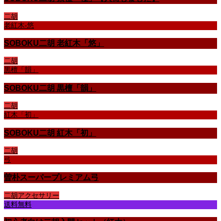
二胡
老紅木-悠
SOBOKU二胡 老紅木「悠」
二胡
黒檀「韻」
SOBOKU二胡 黒檀「韻」
二胡
紅木「初」
SOBOKU二胡 紅木「初」
二胡
弓
曽朴スーパープレミアム弓
二胡アクセサリー
送料無料