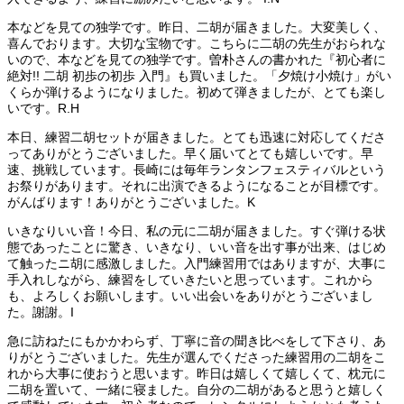
本などを見ての独学です。昨日、二胡が届きました。大変美しく、
喜んでおります。大切な宝物です。こちらに二胡の先生がおられな
いので、本などを見ての独学です。曽朴さんの書かれた『初心者に
絶対!! 二胡 初歩の初歩 入門』も買いました。「夕焼け小焼け」がい
くらか弾けるようになりました。初めて弾きましたが、とても楽し
いです。R.H
本日、練習二胡セットが届きました。とても迅速に対応してくださ
ってありがとうございました。早く届いてとても嬉しいです。早
速、挑戦しています。長崎には毎年ランタンフェスティバルという
お祭りがあります。それに出演できるようになることが目標です。
がんばります！ありがとうございました。K
いきなりいい音！今日、私の元に二胡が届きました。すぐ弾ける状
態であったことに驚き、いきなり、いい音を出す事が出来、はじめ
て触ったニ胡に感激しました。入門練習用ではありますが、大事に
手入れしながら、練習をしていきたいと思っています。これから
も、よろしくお願いします。いい出会いをありがとうございまし
た。謝謝。I
急に訪ねたにもかかわらず、丁寧に音の聞き比べをして下さり、あ
りがとうございました。先生が選んでくださった練習用の二胡をこ
れから大事に使おうと思います。昨日は嬉しくて嬉しくて、枕元に
二胡を置いて、一緒に寝ました。自分の二胡があると思うと嬉しく