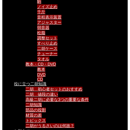
駒
ノイズ止め
千斤
音程表示装置
アジャスター
弱音器
松脂
調整セット
すべり止め
二胡ケース
チューナー
タオル
教本・CD・DVD
教本
DVD
CD
役に立つ二胡知識
二胡 初心者セットのおすすめ
二胡 値段の違い
高級二胡に必要な3つの重要な条件
二胡知識
部品の役割
材質の差
トピックス
二胡がうるさいのは何故？