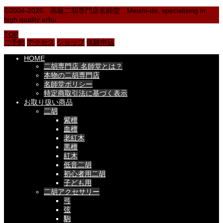
©2004-2026 高級二胡専門店名師堂 Meishi-do, specializing in
high quality erhu
TOP
ご予約
アクセス
ショップ
体験申込
HOME
二胡専門店 名師堂とは？
本物の二胡専門店
名師堂ポリシー
特定商取引法に基づく表示
お取り扱い商品
二胡
紫檀
血檀
老紅木
黒檀
紅木
低音二胡
初心者用二胡
子ども用
二胡アクセサリー
弓
弦
駒