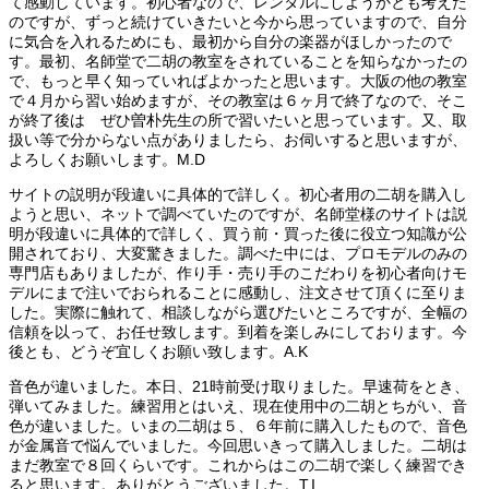
て感動しています。初心者なので、レンタルにしようかとも考えた
のですが、ずっと続けていきたいと今から思っていますので、自分
に気合を入れるためにも、最初から自分の楽器がほしかったので
す。最初、名師堂で二胡の教室をされていることを知らなかったの
で、もっと早く知っていればよかったと思います。大阪の他の教室
で４月から習い始めますが、その教室は６ヶ月で終了なので、そこ
が終了後は ぜひ曽朴先生の所で習いたいと思っています。又、取
扱い等で分からない点がありましたら、お伺いすると思いますが、
よろしくお願いします。M.D
サイトの説明が段違いに具体的で詳しく。初心者用の二胡を購入し
ようと思い、ネットで調べていたのですが、名師堂様のサイトは説
明が段違いに具体的で詳しく、買う前・買った後に役立つ知識が公
開されており、大変驚きました。調べた中には、プロモデルのみの
専門店もありましたが、作り手・売り手のこだわりを初心者向けモ
デルにまで注いでおられることに感動し、注文させて頂くに至りま
した。実際に触れて、相談しながら選びたいところですが、全幅の
信頼を以って、お任せ致します。到着を楽しみにしております。今
後とも、どうぞ宜しくお願い致します。A.K
音色が違いました。本日、21時前受け取りました。早速荷をとき、
弾いてみました。練習用とはいえ、現在使用中の二胡とちがい、音
色が違いました。いまの二胡は５、６年前に購入したもので、音色
が金属音で悩んでいました。今回思いきって購入しました。二胡は
まだ教室で８回くらいです。これからはこの二胡で楽しく練習でき
ると思います。ありがとうございました。T.I