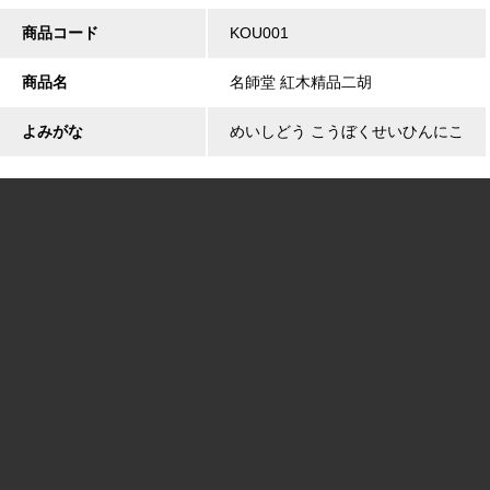
商品コード
KOU001
商品名
名師堂 紅木精品二胡
よみがな
めいしどう こうぼくせいひんにこ