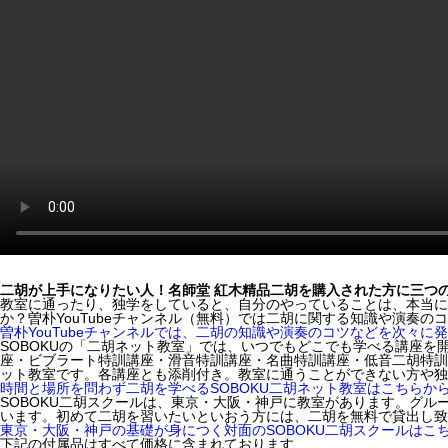
二胡が上手になりたい人！名師堂 紅木精品二胡を購入された方に三つ
教室に通ったり、独学をしていると、自分のやっていることは、本当に
か？曽朴YouTubeチャンネル（無料）では二胡に関する知識や演奏
曽朴YouTubeチャンネルでは、二胡の知識や演奏のコツなどを次々に
SOBOKUの「二胡ネット教室」では、いつでもどこでも学べる講座
座・ビブラート特訓講座・滑音特訓講座・名曲特訓講座・低音二胡特訓
ット教室です。各講座とも添削付き。教室に通うことができない方や独
時間と場所を問わず二胡を学べるSOBOKU二胡ネット教室はこちらか
SOBOKU二胡スクールは、東京・大阪・神戸に教室があります。グ
います。初めて二胡を習いたいといおう方には、二胡を無料で貸出し致
東京・大阪・神戸の基礎が身につく対面のSOBOKU二胡スクールはこ
下記の付属品はすべて価格に含まれております