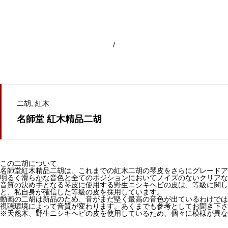
/
二胡
紅木
名師堂 紅木精品二胡
この二胡について
名師堂紅木精品二胡は、これまでの紅木二胡の琴皮をさらにグレードア
明るく滑らかな音色と全てのポジションにおいてノイズのないクリアな
音質の決め手となる琴皮に使用する野生ニシキヘビの皮は、等級に関し
と、私自身が確信した等級の皮を採用しています。
動画の二胡は新品のため、音がまだ堅く最高の音色が出ているわけでは
視聴環境によって音質が変わります。あくまでも参考としてお聞き下さ
※天然木、野生ニシキヘビの皮を使用しているため、個々に模様が異な