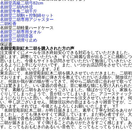
名師堂高級二胡弓82cm
名師堂二胡内外弦
名師堂牛角二胡千斤
名師堂二胡駒＋控制綿セット
名師堂二胡専用アジャスター
二胡松香
名師堂二胡軽量ハードケース
名師堂二胡専用タオル
名師堂二胡弱音器
名師堂二胡滑り止め
保証書
名師堂彫刻紅木二胡を購入された方の声
注文後すぐにメールを頂き終始安心できる対応をしていただきました。
謝します。調整していただいき、すぐに綺麗な音が出ることに感動しつ
思いました。今後もサイトを訪問させていただいて勉強していきたいと
えるように上手になりたいです。また、いつかお店訪問をさせていただ
よろしくお願いいたします。J.E
東京店にて、名師堂彫刻紅木二胡を購入させていただきました。二胡初
ております。お店で簡単に弾き方を教えていただいたお陰か、開放弦だ
と、何故か我が家の猫が寄ってきて、何やら二胡の音に合わせて歌って
には驚きました。いい楽器の音色は、音に敏感な猫にも受け入れられた
です。素敵な二胡をありがとうございました。猫ばかりでなく、家族も
ぐりしてしまったようで、音が狂ってしまいました。アコースティック
ようになりたいと思い、今回チューナーを注文させていただきます。伺
い、申し訳ございません。開放弦以外の音はまるっきり雑音ですが、こ
思います。それでは、今後ともよろしくお願いいたします。 Y.T
「名師堂彫刻紅木二胡」が昨日届きました。素早く丁寧な対応をありが
ましたし、とても弾きやすくて満足しています。まだ初心者ですが、大
て、動画で音色を試聴できたことが本当にありがたかったです。では、今
二胡が届きました。すぐ弾けることのありがたさをすごく感じます。あ
す。とってもおもむきのあるいい音色で、とってもとってもうれしいで