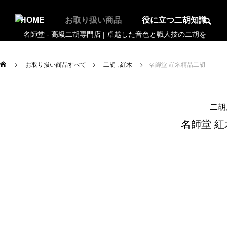
HOME
お取り扱い商品
役に立つ二胡知識
お知らせ
アクセス
お問合せ
お取り扱い商品すべて
二胡
紅木
名師堂 紅木精品二胡
二胡
名師堂 