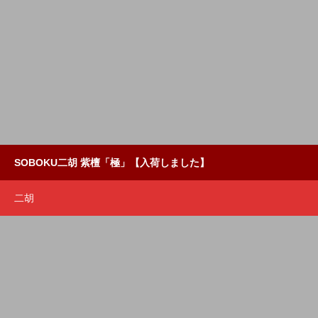
SOBOKU二胡 紫檀「極」【入荷しました】
二胡