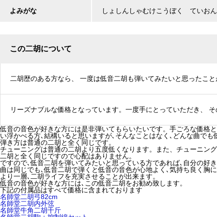
よみがな
しょしんしゃむけこうぼく ていおん
この二胡について
二胡歴のある方なら、 一度は低音二胡も弾いてみたいと思ったこ
リーズナブルな価格となっています。一度手にとっていただき、 
低音の音色が好きな方には是非弾いてもらいたいです。手ごろな価格と
い浮かべる方､結構いると思いますが､そんなことはなく､どんな曲でも
弾き方は普通の二胡と全く同じです。
チューニングは普通の二胡より五度低くなります。また、チューニング
二胡と全く同じですので心配はありません。
ですので､低音二胡を弾いてみたいと思っている方であれば､自分の好
曲は同じでも､低音二胡で弾くと低音の音色が心地よく､気持ち良く胸
より一層､二胡ライフを充実させることが出来ます。
低音の音色が好きな方には､この低音二胡をお勧め致します。
下記の付属品はすべて価格に含まれております
名師堂二胡弓82cm
名師堂二胡内外弦
名師堂牛角二胡千斤