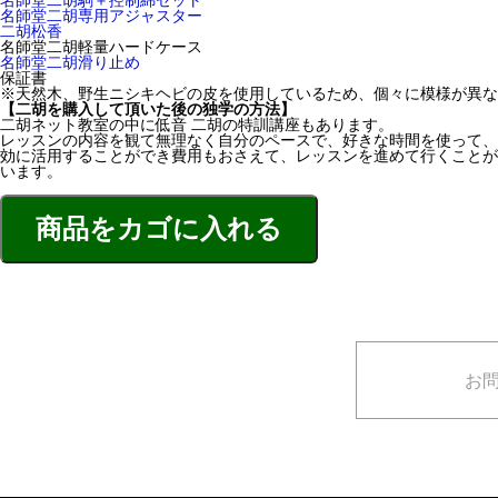
名師堂二胡駒＋控制綿セット
名師堂二胡専用アジャスター
二胡松香
名師堂二胡軽量ハードケース
名師堂二胡滑り止め
保証書
※天然木、野生ニシキヘビの皮を使用しているため、個々に模様が異な
【二胡を購入して頂いた後の独学の方法】
二胡ネット教室の中に低音 二胡の特訓講座もあります。
レッスンの内容を観て無理なく自分のペースで、好きな時間を使って、
効に活用することができ費用もおさえて、レッスンを進めて行くことが
います。
お