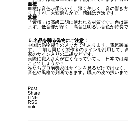
血檀
血檀は音色が柔らかく、深く美しく、音の響き
りますが、大変滑らかで、感触は秀逸です。
紫檀
「紫檀」は高級二胡に使われる材質です。色は
ます。低音部が深く、高音は明るい音色が特長
５.名品を騙る偽物にご注意！
中国は偽物製作のメッカでもあります。電気製
す。 二胡も同じく製作者のサインを乱用して、
家のサイン入りの二胡などです。
実際に職人さんが亡くなっていても、日本では
ことでしょうか？
私たちプロ演奏家はサインを見るだけではなく
音色や風格で判断できます。職人の皮の扱いま
Post
Share
LINE
RSS
note