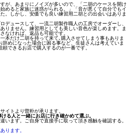
ですが、あまりにノイズが多いので、「二胡のケースを開け
を始めると家族に迷惑がられる。」「音が悪くて自分でもイ
した。しかし、安価でも良い練習用二胡との出会いはありま
プロデュースして、一流二胡製作職人の工房でオーダーし、
がありません。練習用としても美しい音色が楽しめます。ま
召さなければ、返品も可能です。
に一本だけ二胡を持って来て､購入させてしまう事もありま
お辞めになった場合に困る事など、生徒さんは考えていま
信頼できるお店で購入するのが一番です。
堂サイトより曽朴が承ります。
弾ける人と一緒にお店に行き確かめて選ぶ。
に違います。ご自身で直接手に取って頂き感触を確認する。
類あります。