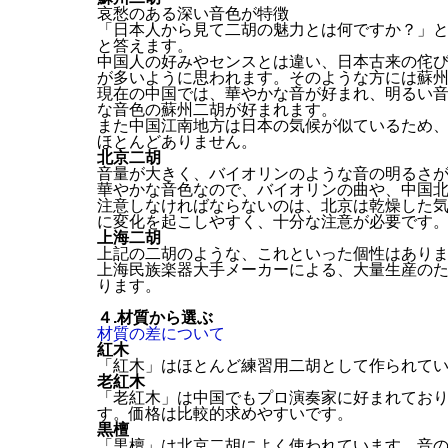
哀愁のある深い音色が特徴
「日本人から見て二胡の魅力とは何ですか？」
と答えます。
中国人の好みやセンスとは違い、日本古来の侘
が多いように思われます。そのような方には蘇
現在の中国では、華やかな音が好まれ、明るい
な音色の蘇州二胡が好まれます。
また中国江南地方は日本の気候が似ているため
ほとんどありません。
北京二胡
音量が大きく、バイオリンのような音の明るさ
華やかな音色なので、バイオリンの曲や、中国
注意しなければならないのは、北京は乾燥した
に変化を起こしやすく、十分な注意が必要です
上海二胡
上記の二胡のような、これといった個性はあり
上海民族楽器大手メーカーによる、大量生産の
ります。
４.材質から選ぶ
材質の差について
紅木
「紅木」はほとんど練習用二胡として作られて
老紅木
「老紅木」は中国でもプロ演奏家に好まれてお
す。価格は比較的求めやすいです。
黒檀
「黒檀」は北京二胡によく使われています。音