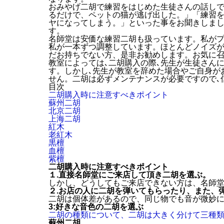
おみやげ二胡で練習をはじめた生徒さんの話し
るだけで、ペットの猫が逃げ出した。」「練習
ヤになってしまう。」といった事をお聞きしま
す。
名師堂は安価な練習二胡も扱っています。私が
私が一本ずつ調整しています。ほとんどノイズ
だお持ちでない方、是非お勧めします。お気に
教室によっては､二胡購入の際､先生が生徒さん
す。しかし､先生が教室を辞めた場合やご自身が
せん。二胡は必ずメンテナンスが必要ですので､
目次
二胡購入時に注意すべきポイント
蘇州二胡
北京二胡
上海二胡
紅木
老紅木
黒檀
血檀
紫檀
二胡購入時に注意すべきポイント
１.直接名師堂にご来店して頂き二胡を選ぶ。
しかし、どうしてもご来店できない方は、名師
２.お店の人に二胡を弾いてもらったり、また、
二胡は個体差があるので、同じ物でも音が微妙
3:好きな音色の二胡を選ぶ
二胡の種類について、二胡は大きく分けて三種
蘇州二胡