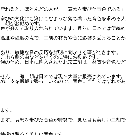
と尋ねると、ほとんどの人が、「哀愁を帯びた音色である」
び寂びの文化にも溶けこむような落ち着いた音色を求める人
州二胡がお勧めです。
音色が好んで取り入れられています。反対に日本では伝統的
、温度や湿度の点で、二胡の材質や音に影響を受けることが
があり、敏捷な音の反応を鮮明に聞かせる事ができます。
北方地方劇の曲などを弾くのに特にお勧めです。
気候のため、日本に輸入された北京二胡は、材質や音色など
。
ません。上海二胡は日本では現在大量に販売されています。
ため、皮を機械で張っているので、音色に当たりはずれがあ
います。
ります。哀愁を帯びた音色が特徴で、見た目も美しい二胡で
の特徴は明るく美しい音色です。