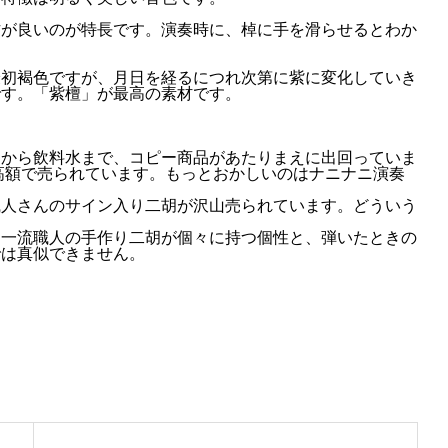
方が良いのが特長です。演奏時に、棹に手を滑らせるとわか
最初褐色ですが、月日を経るにつれ次第に紫に変化していき
です。「紫檀」が最高の素材です。
品から飲料水まで、コピー商品があたりまえに出回っていま
高額で売られています。もっとおかしいのはナニナニ演奏
職人さんのサイン入り二胡が沢山売られています。どういう
、一流職人の手作り二胡が個々に持つ個性と、弾いたときの
では真似できません。