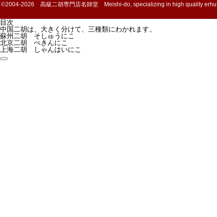
©2004-2026 高級二胡専門店名師堂 Meishi-do, specializing in high quality erhu
目次
中国二胡は、大きく分けて、三種類にわかれます。
蘇州二胡 そしゅうにこ
北京二胡 ぺきんにこ
上海二胡 しゃんはいにこ