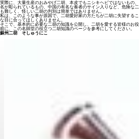
実際に、大量生産のおみやげ二胡、本皮でもニシキヘビではないもの、
名が彫られているもの、中国の有名な奏者のサイン入りなど、危険な二
も難しく、怪しい二胡の判別は簡単ではありません。
私は、このような事が原因で、二胡愛好家の方たちが二胡に失望するこ
な目に合ってほしくありません。
そこで、基本的に必要な二胡の知識を公開し、二胡を愛する皆様のお役
前に、この名師堂の役立つ二胡知識のページを参考にしてください。
蘇州二胡 そしゅうにこ