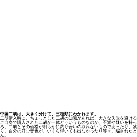
中国二胡は、大きく分けて、三種類にわかれます。
二胡購入時に、ちょっとした二胡の知識があれば、大きな失敗を避ける
ご自身で購入された二胡が一体どういうものなのか、不満や疑いを持っ
ろ、二胡とその価格が明らかに釣り合いの取れないものであったり、紫
り、自分の好む音色が、いくら弾いても出なかったり等々。騙されたと
ん。