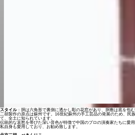
スタイル
：胴は六角形で裏側に透かし彫の花窓があり、胴敷は底を包む
二胡製作の原点は蘇州です。16世紀蘇州の手工芸品の発展のため、民
て、全土に知られています。
伝統的な哀愁を帯びた深い音色が特徴で中国のプロの演奏家たちに愛用
私自身も愛用しており、お勧め致します。