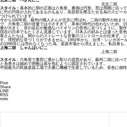
北京二胡 ぺきんにこ
北京二胡
スタイル：
基本的に胴の正面は八角形、裏側は円形。窓は周囲に沿って
に竹の円筒が入れてあるものもあり、高音部を際立たせる為のスピーカ
つけられています。
今から100年前、蘇州の職人さんが北京に呼ばれ、二胡の製作が始ま
で、六角形二胡の音量では小さすぎて、革命の時代の合わないため、19
量が大きく、音の反応が敏感なバイオリンの音色に近づくように、製作
現在の日本でもたくさん流通しています。日本人の好みとは違った音色
客さんたちは、胴からのストレートな音量のコントロールが出来ず、シ
す。理想的な音づくりができません。1992年から、台湾・シンガポー
の1995年には売れなくなった為、楽器市場から消えました。私自身も
上海二胡 しゃんはいにこ
上海二胡
スタイル
：六角形で裏窓に透かし彫りの花窓があり、蘇州二胡に比べて
と糸巻きは細めで胴敷は底を包むように固定されています。
中国最大の民族楽器工場で大量に機械で生産しているため、音色に個性
Post
Share
LINE
RSS
note