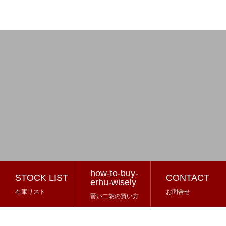
how-to-buy-
STOCK LIST
CONTACT
erhu-wisely
在庫リスト
お問合せ
賢い二胡の買い方