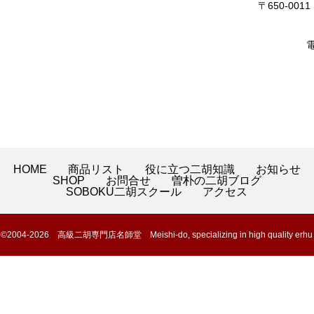
〒650-0
電
HOME
商品リスト
役に立つ二胡知識
お知らせ
SHOP
お問合せ
曽朴の二胡ブログ
SOBOKU二胡スクール
アクセス
©2004-2026 高級二胡専門店名師堂 Meishi-do, specializing in high quality erhu