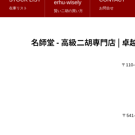
erhu-wisely
在庫リスト
お問合せ
賢い二胡の買い方
名師堂 - 高級二胡専門店 |
〒11
〒54