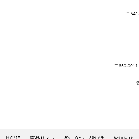
〒54
〒650-0
電
HOME
商品リスト
役に立つ二胡知識
お知らせ